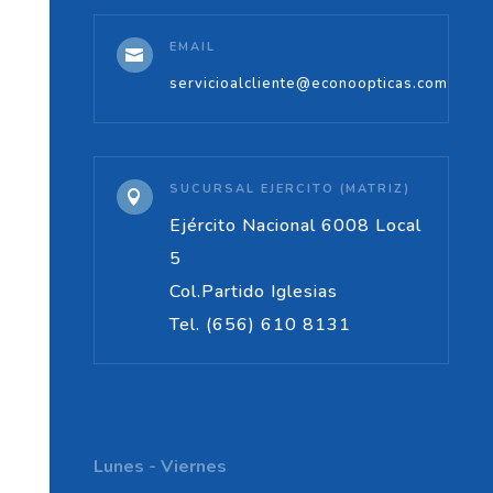
EMAIL

servicioalcliente@econoopticas.com
SUCURSAL EJERCITO (MATRIZ)

Ejército Nacional 6008 Local
5
Col.Partido Iglesias
Tel. (656) 610 8131
Lunes - Viernes